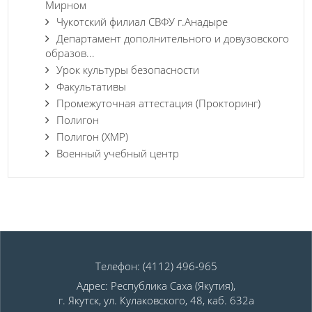
Мирном
Чукотский филиал СВФУ г.Анадыре
Департамент дополнительного и довузовского
образов...
Урок культуры безопасности
Факультативы
Промежуточная аттестация (Прокторинг)
Полигон
Полигон (ХМР)
Военный учебный центр
Телефон: (4112) 496‑965
Адрес: Республика Саха (Якутия),
г. Якутск, ул. Кулаковского, 48, каб. 632а