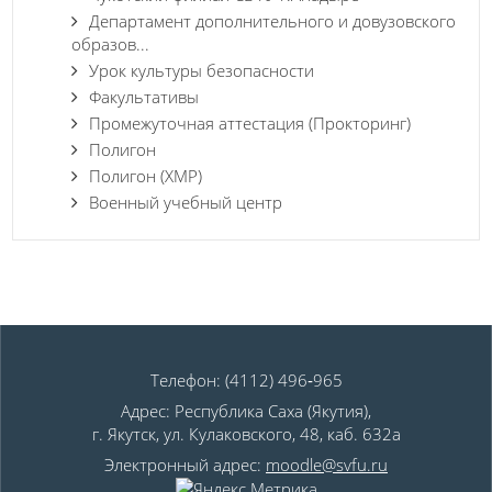
Департамент дополнительного и довузовского
образов...
Урок культуры безопасности
Факультативы
Промежуточная аттестация (Прокторинг)
Полигон
Полигон (ХМР)
Военный учебный центр
Телефон: (4112) 496‑965
Адрес: Республика Саха (Якутия),
г. Якутск, ул. Кулаковского, 48, каб. 632а
Электронный адрес:
moodle@svfu.ru