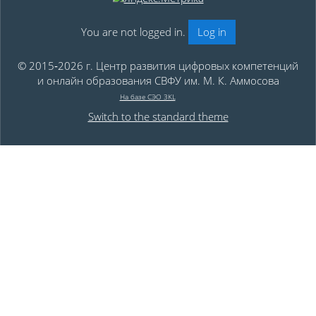
You are not logged in.
Log in
© 2015‑2026 г. Центр развития цифровых компетенций
и онлайн образования СВФУ им. М. К. Аммосова
На базе СЭО 3KL
Switch to the standard theme