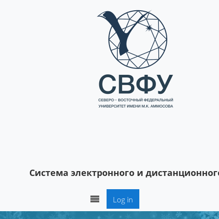
Skip to main content
Система электронного и дистанционног
Log in