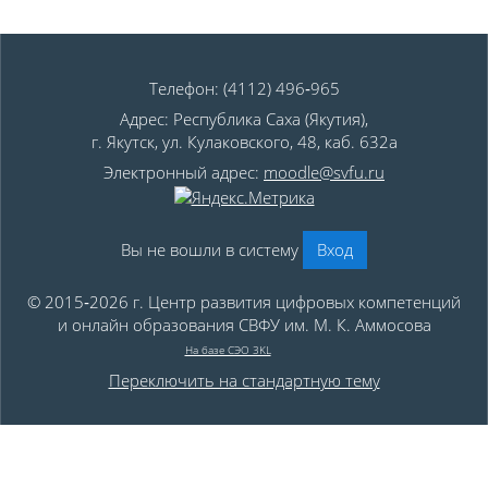
Телефон: (4112) 496‑965
Адрес: Республика Саха (Якутия),
г. Якутск, ул. Кулаковского, 48, каб. 632а
Электронный адрес:
moodle@svfu.ru
Вы не вошли в систему
Вход
© 2015‑2026 г. Центр развития цифровых компетенций
и онлайн образования СВФУ им. М. К. Аммосова
На базе СЭО 3KL
Переключить на стандартную тему